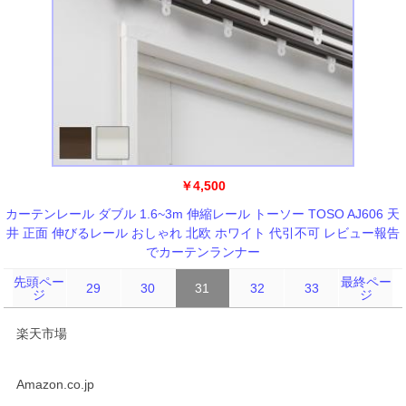
￥4,500
カーテンレール ダブル 1.6~3m 伸縮レール トーソー TOSO AJ606 天
井 正面 伸びるレール おしゃれ 北欧 ホワイト 代引不可 レビュー報告
でカーテンランナー
先頭ペー
最終ペー
29
30
31
32
33
ジ
ジ
楽天市場
Amazon.co.jp