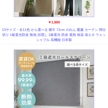
￥1,860
13サイズ・全11色 から選べる 横巾 72cm のれん 暖簾 カーテン 間仕
切り 1級遮光防炎 無地 目隠し 1級遮光 防炎 遮熱 保温 省エネ ウォッ
シャブル 高機能 日本製